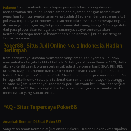
siap membantu anda kapan pun untuk bergabung dengan
Poker88
mendaftarkan diri kalian secara aman dan nyaman dengan memastikan
pengisian formulir pendaftaran yang sudah disediakan dengan benar. Situs
poker88 terpercaya di Indonesia telah memiliki server dari beberapa negara
di luar negeri dengan tingkat pengamanan data yang tinggi, sehingga data
dari para player akan terjaga keamanannya, player tentunya akan
bertransaksi tanpa merasa khawatir dan bisa bermain judi online dengan
santai dan aman.
Poker88 : Situs Judi Online No. 1 Indonesia, Hadiah
Berlimpah
Demi terciptanya suasana permainan yang aman dan nyaman, Poker88
menyediakan segala fasilitas terbaik. Misalnya customer service 24/7, daftar
akun Poker88 gratis, pilihan terbanyak ada di berbagai bank (BCA, BNI, BRI,
BII, CIMB Niaga, Danamon dan Mandiri) dan setoran E-Wallet, penarikan tak
terbatas serta promosi menarik. Situs taruhan online terpercaya di Indonesia
ini juga dilatih untuk tetap profesional dan ramah saat melayani pelanggan
selama 24 jam. Karenanya, Anda tidak perlu khawatir kesulitan saat berjudi
di situs Poker88. Bergabunglah bersama kami dengan cara mendaftar di
menu daftar yang sudah tertera.
FAQ - Situs Terpercaya Poker88
Amankah Bermain Di Situs Poker88?
Sangatlah aman bermain di judi online Poker88, Karena Poker88 merupakan