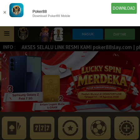
DOWNLOAD
×
Poker88
Download Poker88 Mobile
 !!! AKSES SELALU LINK RESMI KAMI poker88slay.com | pk88
INFO :
HOME
IDN E-LOTTERY
POKER
SLOT GAME
NEW
NEW
SPORTBOOK
LIVE CASINO
IDNLIVE
NEW
ESPORTS
TOGEL
ARCADE
NEW
NEW
NEW
TEMBAK IKAN
IDNRAFFLE
IDNTRADE