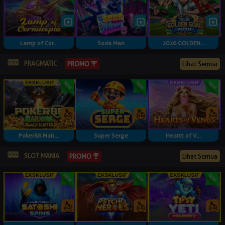
Lamp of Cor...
Soda Man
2026 GOLDEN...
PRAGMATIC
Lihat Semua
PROMO
Poker88 Mah...
Super Serge
Hearts of V...
SLOT MANIA
Lihat Semua
PROMO