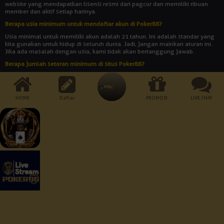
website yang mendapatkan lisensi resmi dari pagcor dan memiliki ribuan
member dan aktif setiap harinya.
Berapa usia minimum untuk mendaftar akun di Poker88?
Usia minimal untuk memiliki akun adalah 21 tahun. Ini adalah standar yang
kita gunakan untuk hidup di seluruh dunia. Jadi, jangan mainkan aturan ini.
Jika ada masalah dengan usia, kami tidak akan bertanggung jawab.
Berapa jumlah setoran minimum di situs Poker88?
Jumlah setoran minimum adalah Rp 10.000. Bukankah itu rendah? Dengan
uang yang begitu banyak, Anda bisa memainkan semua jenis permainan
yang disediakan oleh agen judi online POKER88.
HOME
Daftar
PROMOSI
LIVE CHAT
Cara Pembayaran:
Dukungan Perangkat :
Keamanan Terjamin :
© 2026 Poker88. All Rights Reserved | 18+