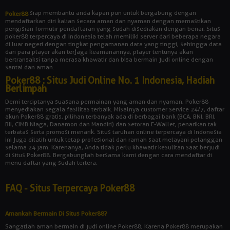
siap membantu anda kapan pun untuk bergabung dengan
Poker88
mendaftarkan diri kalian secara aman dan nyaman dengan memastikan
pengisian formulir pendaftaran yang sudah disediakan dengan benar. Situs
poker88 terpercaya di Indonesia telah memiliki server dari beberapa negara
di luar negeri dengan tingkat pengamanan data yang tinggi, sehingga data
dari para player akan terjaga keamanannya, player tentunya akan
bertransaksi tanpa merasa khawatir dan bisa bermain judi online dengan
santai dan aman.
Poker88 : Situs Judi Online No. 1 Indonesia, Hadiah
Berlimpah
Demi terciptanya suasana permainan yang aman dan nyaman, Poker88
menyediakan segala fasilitas terbaik. Misalnya customer service 24/7, daftar
akun Poker88 gratis, pilihan terbanyak ada di berbagai bank (BCA, BNI, BRI,
BII, CIMB Niaga, Danamon dan Mandiri) dan setoran E-Wallet, penarikan tak
terbatas serta promosi menarik. Situs taruhan online terpercaya di Indonesia
ini juga dilatih untuk tetap profesional dan ramah saat melayani pelanggan
selama 24 jam. Karenanya, Anda tidak perlu khawatir kesulitan saat berjudi
di situs Poker88. Bergabunglah bersama kami dengan cara mendaftar di
menu daftar yang sudah tertera.
FAQ - Situs Terpercaya Poker88
Amankah Bermain Di Situs Poker88?
Sangatlah aman bermain di judi online Poker88, Karena Poker88 merupakan