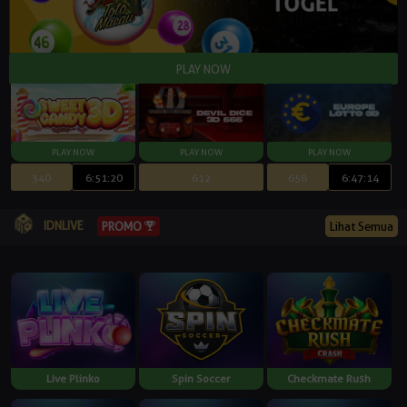
340
6:51:19
612
656
6:47:13
IDNLIVE
Lihat Semua
PROMO
Live Plinko
Spin Soccer
Checkmate Rush