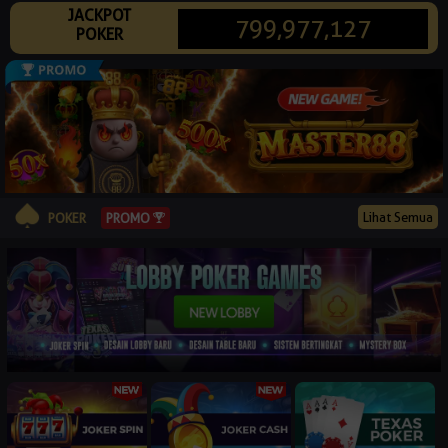
JACKPOT
© 2026 pk88asia.xyz. All Rights Reserved | 18+
799,977,127
POKER
Lihat Semua
PROMO
POKER