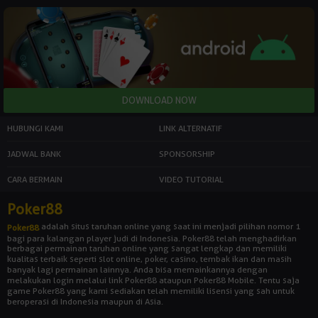
HUBUNGI KAMI
LINK ALTERNATIF
JADWAL BANK
SPONSORSHIP
CARA BERMAIN
VIDEO TUTORIAL
Poker88
adalah situs taruhan online yang saat ini menjadi pilihan nomor 1
Poker88
bagi para kalangan player judi di Indonesia. Poker88 telah menghadirkan
berbagai permainan taruhan online yang sangat lengkap dan memiliki
kualitas terbaik seperti slot online, poker, casino, tembak ikan dan masih
banyak lagi permainan lainnya. Anda bisa memainkannya dengan
melakukan login melalui link Poker88 ataupun Poker88 Mobile. Tentu saja
game Poker88 yang kami sediakan telah memiliki lisensi yang sah untuk
beroperasi di Indonesia maupun di Asia.