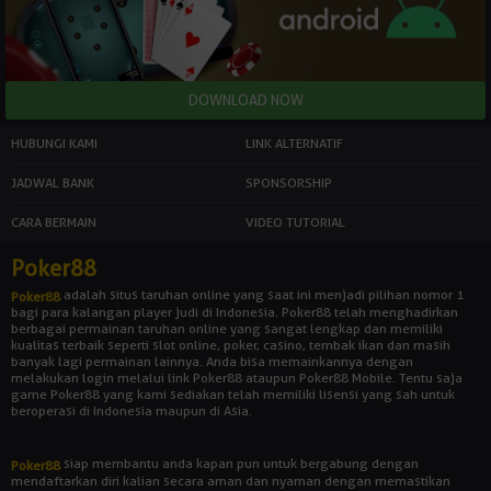
HUBUNGI KAMI
LINK ALTERNATIF
JADWAL BANK
SPONSORSHIP
CARA BERMAIN
VIDEO TUTORIAL
Poker88
adalah situs taruhan online yang saat ini menjadi pilihan nomor 1
Poker88
bagi para kalangan player judi di Indonesia. Poker88 telah menghadirkan
berbagai permainan taruhan online yang sangat lengkap dan memiliki
kualitas terbaik seperti slot online, poker, casino, tembak ikan dan masih
banyak lagi permainan lainnya. Anda bisa memainkannya dengan
melakukan login melalui link Poker88 ataupun Poker88 Mobile. Tentu saja
game Poker88 yang kami sediakan telah memiliki lisensi yang sah untuk
beroperasi di Indonesia maupun di Asia.
siap membantu anda kapan pun untuk bergabung dengan
Poker88
mendaftarkan diri kalian secara aman dan nyaman dengan memastikan
pengisian formulir pendaftaran yang sudah disediakan dengan benar. Situs
poker88 terpercaya di Indonesia telah memiliki server dari beberapa negara
di luar negeri dengan tingkat pengamanan data yang tinggi, sehingga data