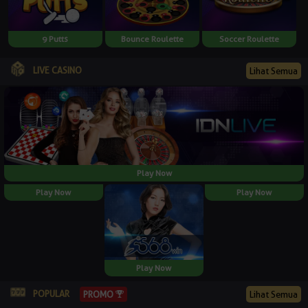
9 Putts
Bounce Roulette
Soccer Roulette
LIVE CASINO
Lihat Semua
Play Now
Play Now
Play Now
Play Now
POPULAR
Lihat Semua
PROMO