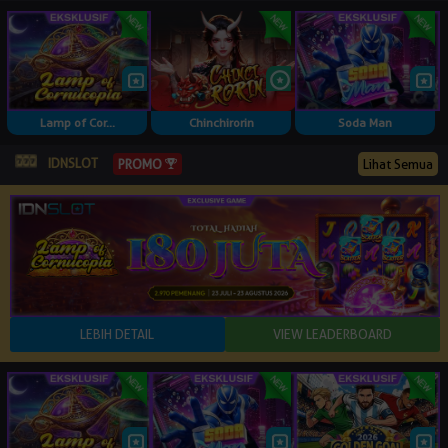
Lamp of Cor...
Chinchirorin
Soda Man
IDNSLOT
Lihat Semua
PROMO
Lamp of Cor...
Soda Man
2026 GOLDEN...