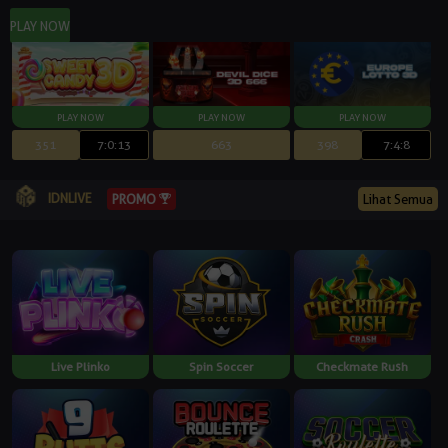
351
7:0:12
663
398
7:4:7
IDNLIVE
Lihat Semua
PROMO
Live Plinko
Spin Soccer
Checkmate Rush