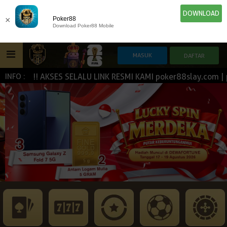
DOWNLOAD
×
Poker88
Download Poker88 Mobile
H !!! AKSES SELALU LINK RESMI KAMI poker88slay.com | pk8
INFO :
HOME
IDN E-LOTTERY
POKER
SLOT GAME
NEW
NEW
SPORTBOOK
LIVE CASINO
IDNLIVE
NEW
ESPORTS
TOGEL
ARCADE
NEW
NEW
NEW
TEMBAK IKAN
IDNRAFFLE
IDNTRADE