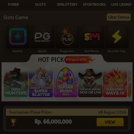
POKER
SLOTS
IDNLOTTERY
SPORTBOOKS
LIVE CASINO
NEW
Slots Game
Lihat Semua
TANGKAS
RTP
DEPOSIT
WITHDRAW
Idnslot
Pgsoft
Pragmatic
Slot Mania
No Limit City
HOT PICK
PROMOSI
RTP up to 97%
DOWNLOAD
REFERRAL
JACKPOT
Tournament Poker Prizes
08 August 2026
VIP MEMBER
Rp. 66,000,000
HUBUNGI KAMI