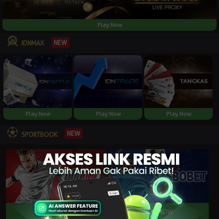
Play Now
NEW
IDNMAX
Play Now
Play Now
Play Now
NEW
SPORTBOOK