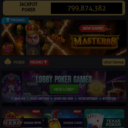
JACKPOT
© 2026 pk88asia.xyz. All Rights Reserved | 18+
799,874,382
POKER
Lihat Semua
PROMO
POKER